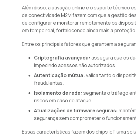
Além disso, a ativação online e o suporte técnico 
de conectividade M2M fazem com que a gestão desse
de configurar e monitorar remotamente os dispositiv
em tempo real, fortalecendo ainda mais a proteção 
Entre os principais fatores que garantem a seguran
Criptografia avançada:
assegura que os dad
impedindo acessos não autorizados.
Autenticação mútua:
valida tanto o disposi
fraudulentas.
Isolamento de rede:
segmenta o tráfego entr
riscos em caso de ataque.
Atualizações de firmware seguras:
mantêm 
segurança sem comprometer o funcionamen
Essas características fazem dos chips IoT uma sol