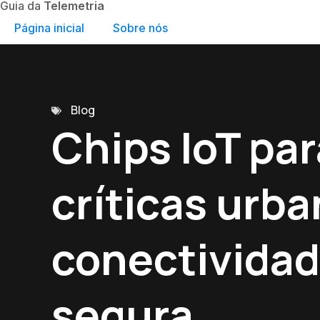
Guia da
Telemetria
Página inicial
Sobre nós
Blog
Chips IoT pa
críticas urba
conectivida
segura