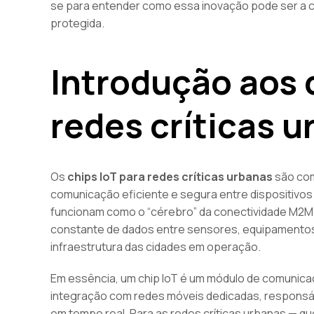
se para entender como essa inovação pode ser a ch
protegida.
Introdução aos c
redes críticas 
Os
chips IoT para redes críticas urbanas
são com
comunicação eficiente e segura entre dispositivo
funcionam como o “cérebro” da conectividade M2M (
constante de dados entre sensores, equipamento
infraestrutura das cidades em operação.
Em essência, um chip IoT é um módulo de comunicaç
integração com redes móveis dedicadas, responsá
em tempo real. Para as redes críticas urbanas — qu