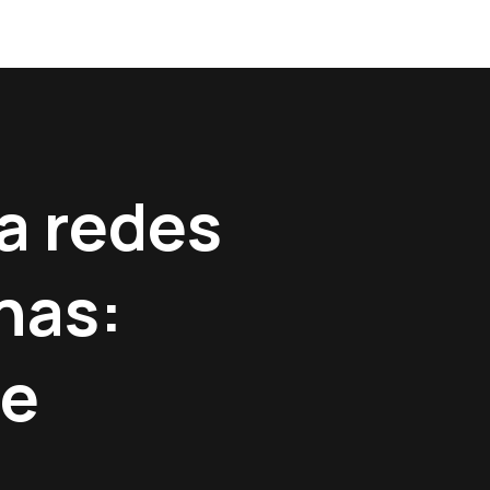
ra redes
nas:
de