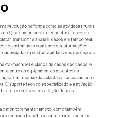
io
ma revolução na forma como as atividades rurais
as (IoT) no campo permite conectar diferentes
letar, transmitir e analisar dados em tempo real.
cisões sejam tomadas com base em informações
produtividade e a sustentabilidade das operações.
ne-to-machine) e planos de dados dedicados, é
ciente entre os equipamentos atuantes na
rigação, clima, saúde das plantas e funcionamento
os. O suporte técnico especializado e a ativação
m.br oferecem tornam a adoção dessas
lita o monitoramento remoto, como também
a reduzir o trabalho manual e minimizar erros.