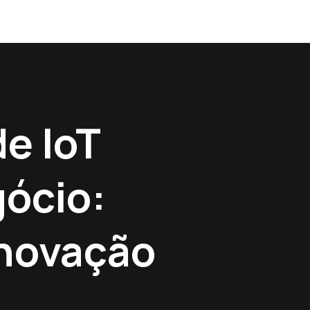
e IoT
ócio:
Inovação