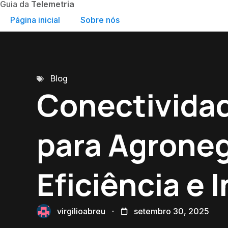
Guia da
Telemetria
Página inicial
Sobre nós
Blog
Conectividad
para Agroneg
Eficiência e 
virgilioabreu
setembro 30, 2025