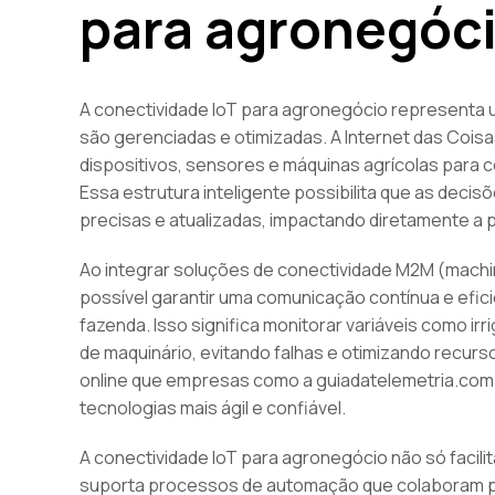
para agronegóc
A conectividade IoT para agronegócio representa u
são gerenciadas e otimizadas. A Internet das Cois
dispositivos, sensores e máquinas agrícolas para co
Essa estrutura inteligente possibilita que as de
precisas e atualizadas, impactando diretamente a 
Ao integrar soluções de conectividade M2M (machi
possível garantir uma comunicação contínua e efi
fazenda. Isso significa monitorar variáveis como ir
de maquinário, evitando falhas e otimizando recurs
online que empresas como a guiadatelemetria.co
tecnologias mais ágil e confiável.
A conectividade IoT para agronegócio não só faci
suporta processos de automação que colaboram par