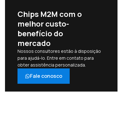
Chips M2M com o
melhor custo-
benefício do
mercado
Nossos consultores estão à disposição
para ajudá-lo. Entre em contato para
obter assistência personalizada.
Fale conosco