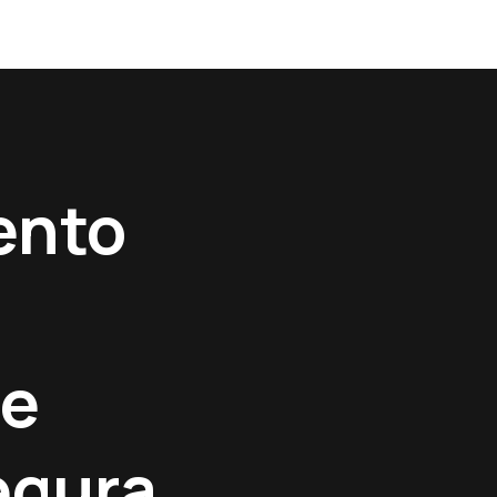
ento
de
egura