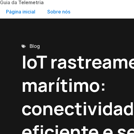
Guia da
Telemetria
Página inicial
Sobre nós
Blog
IoT rastream
marítimo:
conectivida
eficiente e s