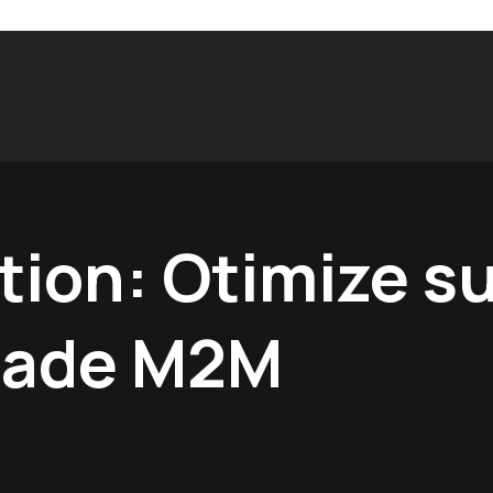
ation: Otimize s
dade M2M