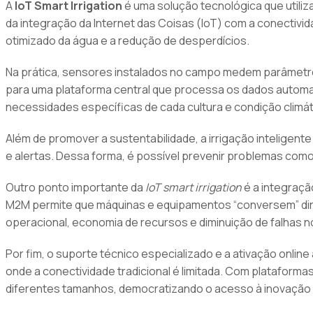
A
IoT Smart Irrigation
é uma solução tecnológica que utiliz
da integração da Internet das Coisas (IoT) com a conectivi
otimizado da água e a redução de desperdícios.
Na prática, sensores instalados no campo medem parâmetros
para uma plataforma central que processa os dados automat
necessidades específicas de cada cultura e condição climát
Além de promover a sustentabilidade, a irrigação inteligent
e alertas. Dessa forma, é possível prevenir problemas como
Outro ponto importante da
IoT smart irrigation
é a integraçã
M2M permite que máquinas e equipamentos “conversem” diret
operacional, economia de recursos e diminuição de falhas n
Por fim, o suporte técnico especializado e a ativação onl
onde a conectividade tradicional é limitada. Com plataformas
diferentes tamanhos, democratizando o acesso à inovação