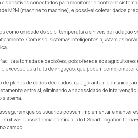
a dispositivos conectados para monitorar e controlar sistema
dade M2M (machine to machine), é possível coletar dados prec
 como umidade do solo, temperatura e níveis de radiação so
icamente. Com isso, sistemas inteligentes ajustam os horári
ica.
e facilita a tomada de decisões, pois oferece aos agricultor
 o excesso ou a falta de irrigação, que podem comprometer a
o de planos de dados dedicados, que garantem comunicação e
amente entre si, eliminando a necessidade de intervenção ma
o sistema.
ine asseguram que os usuários possam implementar e manter 
 intuitivas e assistência contínua, a IoT Smart Irrigation to
 no campo.