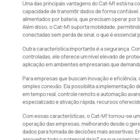
Uma das principais vantagens do Cat-M1 está na 
capacidade de transmitir dados de forma confiável. 
alimentados por bateria, que precisam operar por
Além disso, o Cat-M1 suporta mobilidade, permit
conectadas sem perda de sinal, o que é essencial p
Outra característica importante é a segurança. C
controladas, ele oferece um nível elevado de prot
aplicação em ambientes empresariais que demandam
Para empresas que buscam inovação e eficiência, 
simples conexão. Ela possibilita a implementação
em tempo real, controle remoto e automação avanç
especializado e ativação rápida, recursos oferecid
Com essas características, o Cat-M1 tornou-se uma
operação das empresas, melhorando desde o gere
dados para tomada de decisões mais assertivas. 
aproveitar todo o potencial da IoT na sua organizaç