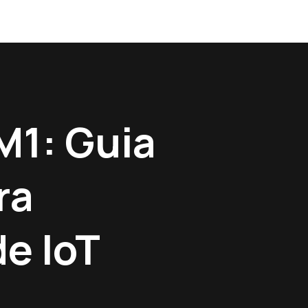
M1: Guia
ra
e IoT