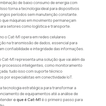
combinação de baixo consumo de energia com
Isso torna a tecnologia ideal para dispositivos
 longos períodos sem manutenção constante.
indo que máquinas em movimento permaneçam
ara setores como logística e transporte.
omo o Cat-M1 opera em redes celulares
eção na transmissão de dados, essencial para
 confiabilidade e integridade das informações.
o Cat-M1 representa uma solução que vai além da
 de processos inteligentes, como monitoramento
ada, tudo isso com suporte técnico
os por especialistas em conectividade IoT.
 tecnologia estratégica para transformar a
nciamento de equipamentos até a análise de
Entender
o que é Cat-M1
é o primeiro passo para
ão.