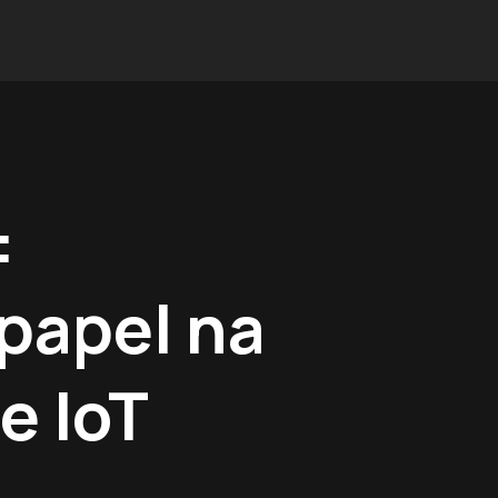
:
papel na
e IoT