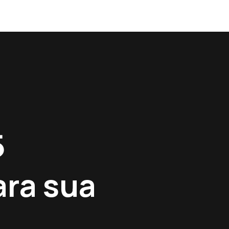
5
ra sua