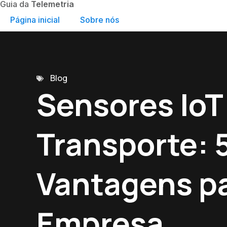
Guia da
Telemetria
Página inicial
Sobre nós
Blog
Sensores IoT
Transporte: 
Vantagens pa
Empresa