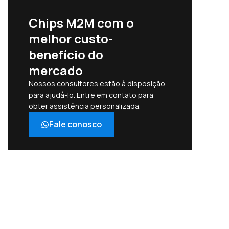
Chips M2M com o
melhor custo-
benefício do
mercado
Nossos consultores estão à disposição
para ajudá-lo. Entre em contato para
obter assistência personalizada.
Fale conosco