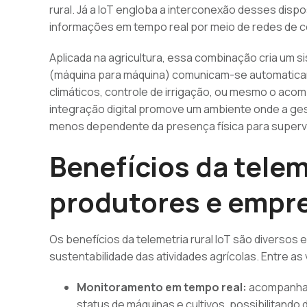
rural. Já a IoT engloba a interconexão desses disp
informações em tempo real por meio de redes de 
Aplicada na agricultura, essa combinação cria um s
(máquina para máquina) comunicam-se automaticam
climáticos, controle de irrigação, ou mesmo o a
integração digital promove um ambiente onde a gest
menos dependente da presença física para superv
Benefícios da telem
produtores e empre
Os benefícios da telemetria rural IoT são diversos
sustentabilidade das atividades agrícolas. Entre a
Monitoramento em tempo real:
acompanhame
status de máquinas e cultivos, possibilitando