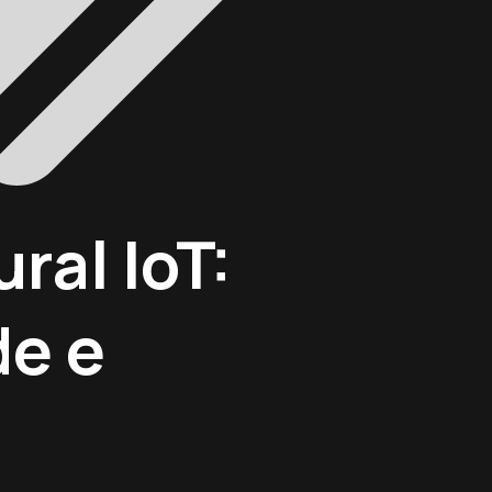
ral IoT:
de e