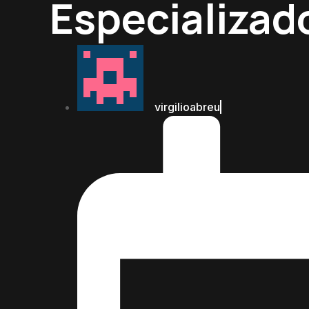
Especializad
virgilioabreu